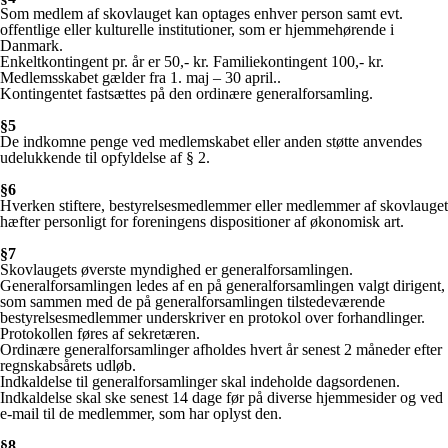
Som medlem af skovlauget kan optages enhver person samt evt.
offentlige eller kulturelle institutioner, som er hjemmehørende i
Danmark.
Enkeltkontingent pr. år er 50,- kr. Familiekontingent 100,- kr.
Medlemsskabet gælder fra 1. maj – 30 april..
Kontingentet fastsættes på den ordinære generalforsamling.
§5
De indkomne penge ved medlemskabet eller anden støtte anvendes
udelukkende til opfyldelse af § 2.
§6
Hverken stiftere, bestyrelsesmedlemmer eller medlemmer af skovlauget
hæfter personligt for foreningens dispositioner af økonomisk art.
§7
Skovlaugets øverste myndighed er generalforsamlingen.
Generalforsamlingen ledes af en på generalforsamlingen valgt dirigent,
som sammen med de på generalforsamlingen tilstedeværende
bestyrelsesmedlemmer underskriver en protokol over forhandlinger.
Protokollen føres af sekretæren.
Ordinære generalforsamlinger afholdes hvert år senest 2 måneder efter
regnskabsårets udløb.
Indkaldelse til generalforsamlinger skal indeholde dagsordenen.
Indkaldelse skal ske senest 14 dage før på diverse hjemmesider og ved
e-mail til de medlemmer, som har oplyst den.
§8