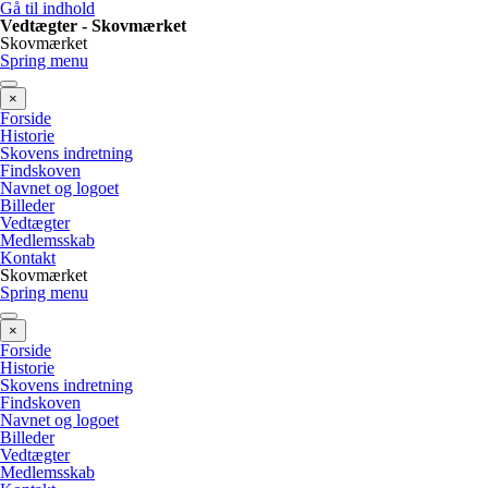
Gå til indhold
Vedtægter - Skovmærket
Skovmærket
Spring menu
×
Forside
Historie
Skovens indretning
Findskoven
Navnet og logoet
Billeder
Vedtægter
Medlemsskab
Kontakt
Skovmærket
Spring menu
×
Forside
Historie
Skovens indretning
Findskoven
Navnet og logoet
Billeder
Vedtægter
Medlemsskab