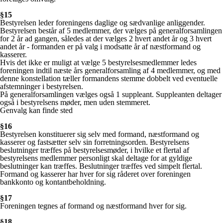
§15
Bestyrelsen leder foreningens daglige og sædvanlige anliggender.
Bestyrelsen består af 5 medlemmer, der vælges på generalforsamlingen
for 2 år ad gangen, således at der vælges 2 hvert andet år og 3 hvert
andet år - formanden er på valg i modsatte år af næstformand og
kasserer.
Hvis det ikke er muligt at vælge 5 bestyrelsesmedlemmer ledes
foreningen indtil næste års generalforsamling af 4 medlemmer, og med
denne konstellation tæller formandens stemme dobbelt ved eventuelle
afstemninger i bestyrelsen.
På generalforsamlingen vælges også 1 suppleant. Suppleanten deltager
også i bestyrelsens møder, men uden stemmeret.
Genvalg kan finde sted
§16
Bestyrelsen konstituerer sig selv med formand, næstformand og
kasserer og fastsætter selv sin forretningsorden. Bestyrelsens
beslutninger træffes på bestyrelsesmøder, i hvilke et flertal af
bestyrelsens medlemmer personligt skal deltage for at gyldige
beslutninger kan træffes. Beslutninger træffes ved simpelt flertal.
Formand og kasserer har hver for sig råderet over foreningen
bankkonto og kontantbeholdning.
§17
Foreningen tegnes af formand og næstformand hver for sig.
§18