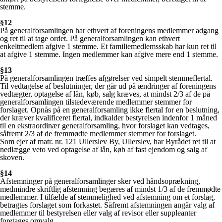
stemme.
§12
På generalforsamlingen har ethvert af foreningens medlemmer adgang
og ret til at tage ordet. På generalforsamlingen kan ethvert
enkeltmedlem afgive 1 stemme. Et familiemedlemsskab har kun ret til
at afgive 1 stemme. Ingen medlemmer kan afgive mere end 1 stemme.
§13
På generalforsamlingen træffes afgørelser ved simpelt stemmeflertal.
Til vedtagelse af beslutninger, der går ud på ændringer af foreningens
vedtægter, optagelse af lån, køb, salg kræves, at mindst 2/3 af de på
generalforsamlingen tilstedeværende medlemmer stemmer for
forslaget. Opnås på en generalforsamling ikke flertal for en beslutning,
der kræver kvalificeret flertal, indkalder bestyrelsen indenfor 1 måned
til en ekstraordinær generalforsamling, hvor forslaget kan vedtages,
såfremt 2/3 af de fremmødte medlemmer stemmer for forslaget.
Som ejer af matr. nr. 121 Ullerslev By, Ullerslev, har Byrådet ret til at
nedlægge veto ved optagelse af lån, køb af fast ejendom og salg af
skoven.
§14
Afstemninger på generalforsamlinger sker ved håndsoprækning,
medmindre skriftlig afstemning begæres af mindst 1/3 af de fremmødte
medlemmer. I tilfælde af stemmelighed ved afstemning om et forslag,
betragtes forslaget som forkastet. Såfremt afstemningen angår valg af
medlemmer til bestyrelsen eller valg af revisor eller suppleanter
foretages omvalg.