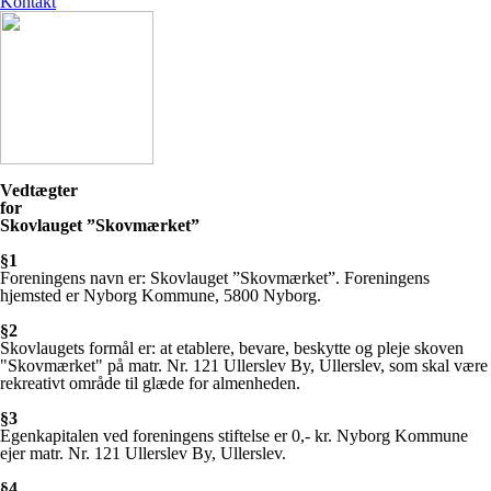
Kontakt
Vedtægter
for
Skovlauget ”Skovmærket”
§1
Foreningens navn er: Skovlauget ”Skovmærket”. Foreningens
hjemsted er Nyborg Kommune, 5800 Nyborg.
§2
Skovlaugets formål er: at etablere, bevare, beskytte og pleje skoven
"Skovmærket" på matr. Nr. 121 Ullerslev By, Ullerslev, som skal være
rekreativt område til glæde for almenheden.
§3
Egenkapitalen ved foreningens stiftelse er 0,- kr. Nyborg Kommune
ejer matr. Nr. 121 Ullerslev By, Ullerslev.
§4