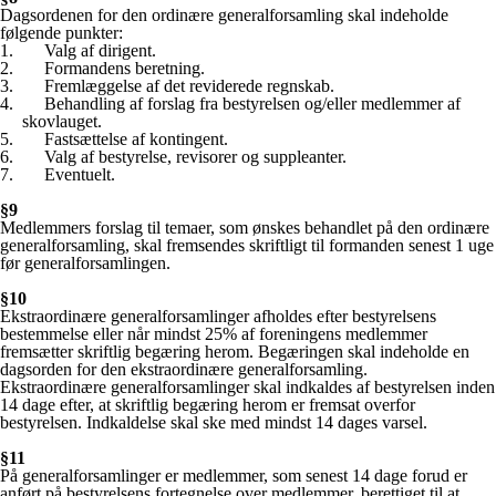
Dagsordenen for den ordinære generalforsamling skal indeholde
følgende punkter:
1. Valg af dirigent.
2. Formandens beretning.
3. Fremlæggelse af det reviderede regnskab.
4. Behandling af forslag fra bestyrelsen og/eller medlemmer af
skovlauget.
5. Fastsættelse af kontingent.
6. Valg af bestyrelse, revisorer og suppleanter.
7. Eventuelt.
§9
Medlemmers forslag til temaer, som ønskes behandlet på den ordinære
generalforsamling, skal fremsendes skriftligt til formanden senest 1 uge
før generalforsamlingen.
§10
Ekstraordinære generalforsamlinger afholdes efter bestyrelsens
bestemmelse eller når mindst 25% af foreningens medlemmer
fremsætter skriftlig begæring herom. Begæringen skal indeholde en
dagsorden for den ekstraordinære generalforsamling.
Ekstraordinære generalforsamlinger skal indkaldes af bestyrelsen inden
14 dage efter, at skriftlig begæring herom er fremsat overfor
bestyrelsen. Indkaldelse skal ske med mindst 14 dages varsel.
§11
På generalforsamlinger er medlemmer, som senest 14 dage forud er
anført på bestyrelsens fortegnelse over medlemmer, berettiget til at